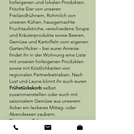
hofeigenen und lokalen Produkten.
Frische Eier von unseren
Freilandhühnern, Rohmilch von
unseren Kühen, hausgemachte
Fruchtaufstriche, verschiedene Sirupe
und Kräuterprodukte sowie Beeren,
Gemüse und Kartoffeln vom eigenen
Garten/Acker – bei eurer Anreise
findet ihr in der Wohnung eine Liste
mit unseren hofeigenen Produkten
sowie mit Köstlichkeiten von
regionalen Partnerbetrieben. Nach
Lust und Laune könnt ihr euch euren
Frühstückskorb
selbst
zusammenstellen oder euch mit
saisonalem Gemüse aus unserem
Acker ein leckeres Mittag- oder
Abendessen zaubern.
Die ganze Palette unserer
hofeigenen Produkte findet ihr in
unserem
Hofladen
.